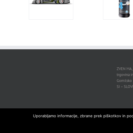
ZVEN MA,
trgovina in
Gomilsko 
SI – SLO
Uporabljamo informacije, zbrane prek piškotkov in podo