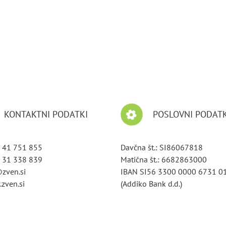
KONTAKTNI PODATKI
POSLOVNI PODATK
 41 751 855
Davčna št.: SI86067818
 31 338 839
Matična št.: 6682863000
@zven.si
IBAN SI56 3300 0000 6731 0
zven.si
(Addiko Bank d.d.)