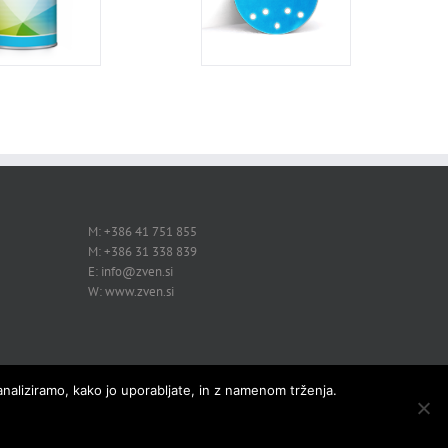
M: +386 41 751 855
M: +386 31 338 839
E: info@zven.si
W: www.zven.si
analiziramo, kako jo uporabljate, in z namenom trženja.