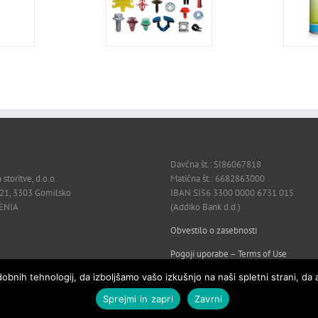
Davčna št.: SI86067818
 storitve, d.o.o.
Matična št.: 6682863000
21, 3303 Gomilsko
IBAN SI56 3300 0000 6731 015
VENIA
(Addiko Bank d.d.)
Obvestilo o zasebnosti
Pogoji uporabe – Terms of Use
bnih tehnologij, da izboljšamo vašo izkušnjo na naši spletni strani, da 
Sprejmi in zapri
Zavrni