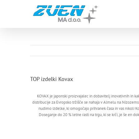
Skip
to
content
TOP izdelki Kovax
KOVAX je japonski proizvajalec in dobavitelj inovativnih in k
distribucije za Evropsko tržišče se nahaja v Almelu na Nizozem
nudimo izdelke, ki omogočajo prihranek časa in vas nikoli Ko
Doseganje do 20 % letne rasti na trgu, ki se krči, je še en do