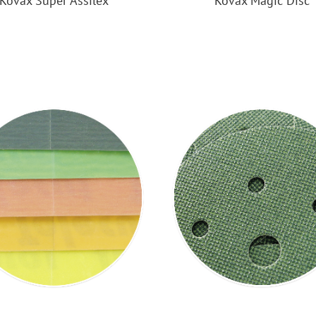
Kovax Super Assilex
Kovax Magic Disc