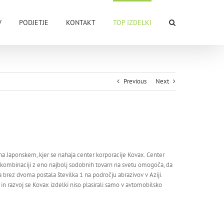
V
PODJETJE
KONTAKT
TOP IZDELKI
Previous
Next
 na Japonskem, kjer se nahaja center korporacije Kovax. Center
 kombinaciji z eno najbolj sodobnih tovarn na svetu omogoča, da
 brez dvoma postala številka 1 na področju abrazivov v Aziji.
e in razvoj se Kovax izdelki niso plasirali samo v avtomobilsko