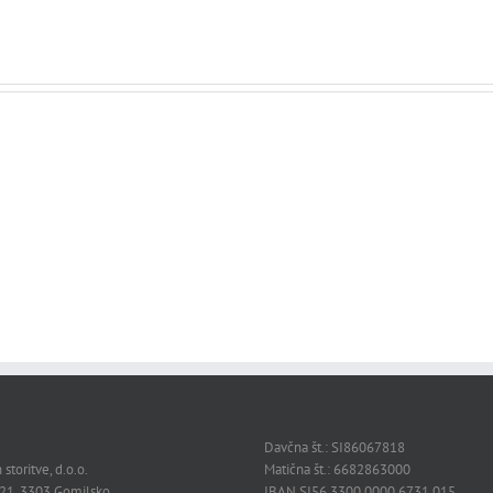
OCTORAL
227
B539
METALLIC
259
BRIGHT
BLUE
Davčna št.: SI86067818
 storitve, d.o.o.
Matična št.: 6682863000
21, 3303 Gomilsko
IBAN SI56 3300 0000 6731 015