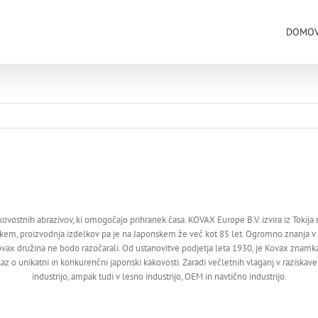
DOMO
akovostnih abrazivov, ki omogočajo prihranek časa. KOVAX Europe B.V. izvira iz Tokija
skem, proizvodnja izdelkov pa je na Japonskem že več kot 85 let. Ogromno znanja v
vax družina ne bodo razočarali. Od ustanovitve podjetja leta 1930, je Kovax znamka
kaz o unikatni in konkurenčni japonski kakovosti. Zaradi večletnih vlaganj v raziskav
industrijo, ampak tudi v lesno industrijo, OEM in navtično industrijo.