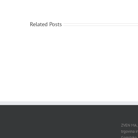
Related Posts
BW78
W
in
in
BW79
W
ZVEN MA,
trgovina in
Gomilsko 