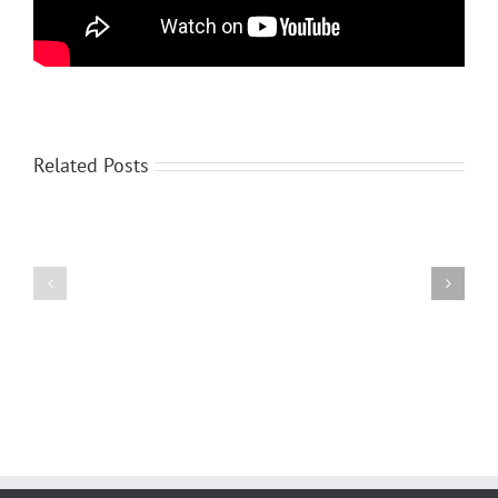
Related Posts
BW78
W227
in
in
BW79
W259