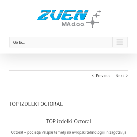
Skip
to
content
Go to...
Previous
Next
TOP IZDELKI OCTORAL
TOP izdelki Octoral
Octoral – podjetja Valspar temelji na evropski tehnologiji in zagotavlja