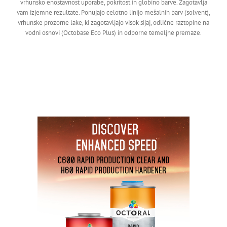
vrhunsko enostavnost uporabe, pokritost in globino barve. Zagotavlja
vam izjemne rezultate. Ponujajo celotno linijo mešalnih barv (solvent),
vrhunske prozorne lake, ki zagotavljajo visok sijaj, odlične raztopine na
vodni osnovi (Octobase Eco Plus) in odporne temeljne premaze.