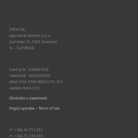
ZVEN MA,
trgovina in storitve, d.o.o.
Gomilsko 21, 3303 Gomilsko
SI – SLOVENIA
Davčna št.: SI86067818
Matična št.: 6682863000
IBAN SI56 3300 0000 6731 015
(Addiko Bank d.d.)
Obvestilo o zasebnosti
Pogoji uporabe – Terms of Use
M: +386 41 751 855
M: +386 31 338 839