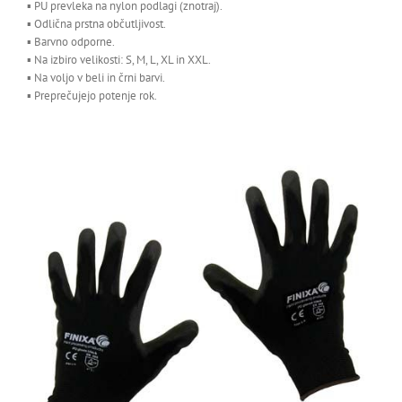
▪ PU prevleka na nylon podlagi (znotraj).
▪ Odlična prstna občutljivost.
▪ Barvno odporne.
▪ Na izbiro velikosti: S, M, L, XL in XXL.
▪ Na voljo v beli in črni barvi.
▪ Preprečujejo potenje rok.