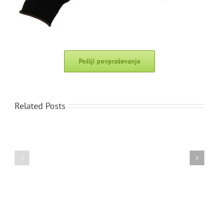
Pošlji povpraševanje
Related Posts
BW78
W227
in
in
BW79
W259