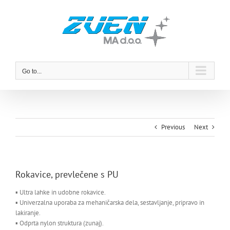
Skip
to
content
Go to...
Previous
Next
Rokavice, prevlečene s PU
▪ Ultra lahke in udobne rokavice.
▪ Univerzalna uporaba za mehaničarska dela, sestavljanje, pripravo in
lakiranje.
▪ Odprta nylon struktura (zunaj).