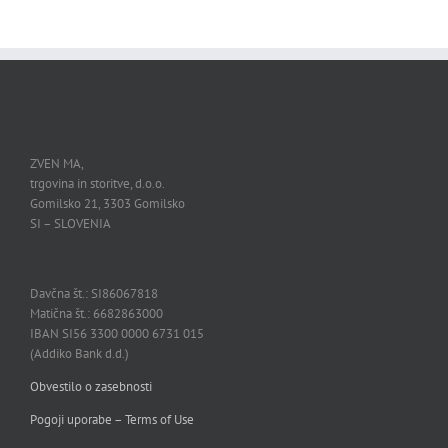
ZVEN MA,
trgovina in storitve, d.o.o.
Gomilsko 21, 3303 Gomilsko
SI – SLOVENIA
Davčna št.: SI86067818
Matična št.: 6682863000
IBAN SI56 3300 0000 6731 015
(Addiko Bank d.d.)
Obvestilo o zasebnosti
Pogoji uporabe – Terms of Use