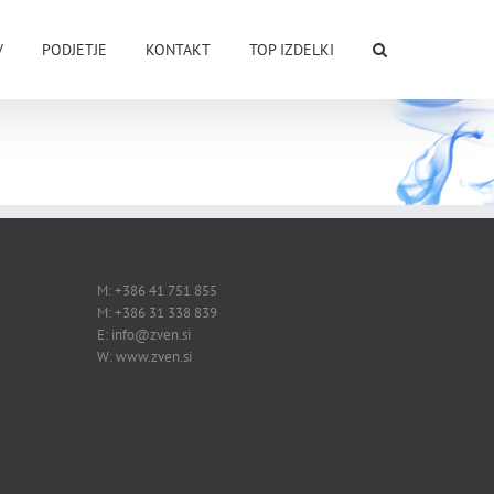
V
PODJETJE
KONTAKT
TOP IZDELKI
M: +386 41 751 855
M: +386 31 338 839
E: info@zven.si
W: www.zven.si